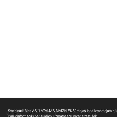
Sveicināti! Mēs AS “LATVIJAS MAIZNIEKS” mājās lapā izmantojam sīkdat
Papildinformāciju par sīkdatņu izmatošanu varat atrast
šeit.