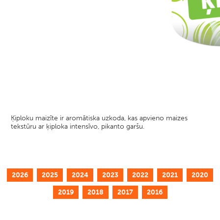
Ķiploku maizīte ir aromātiska uzkoda, kas apvieno maizes
tekstūru ar ķiploka intensīvo, pikanto garšu.
2026
2025
2024
2023
2022
2021
2020
2019
2018
2017
2016