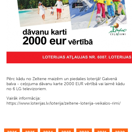
Pērc kādu no Zeltene maizēm un piedalies loterijā! Galvenā
balva - ceļojuma dāvanu karte 2000 EUR vērtībā vai laimē kādu
no 6 LG televizoriem.
Vairāk informācija:
https://www.loterijas.lv/loterija/zeltene-loterija-veikalos-rimi/