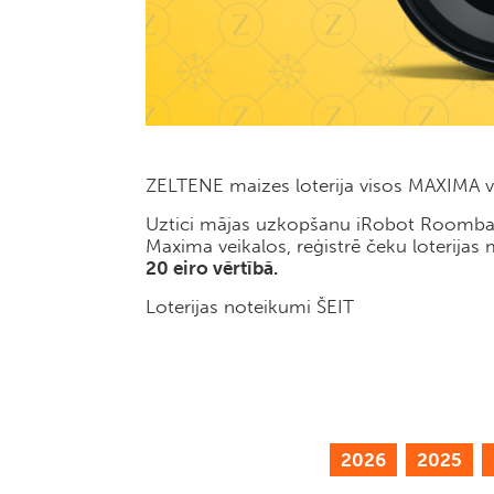
ZELTENE maizes loterija visos MAXIMA ve
Uztici mājas uzkopšanu iRobot Roomba un 
Maxima veikalos, reģistrē čeku loterijas
20 eiro vērtībā.
Loterijas noteikumi
ŠEIT
2026
2025