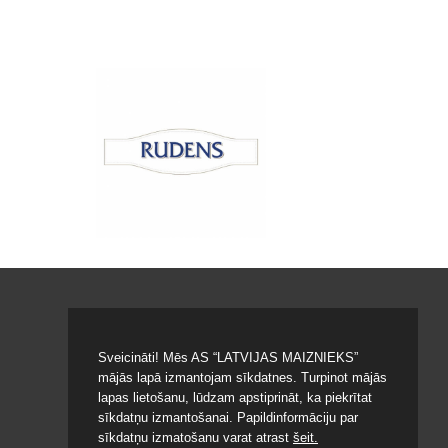
Sveicināti! Mēs AS “LATVIJAS MAIZNIEKS”
mājās lapā izmantojam sīkdatnes. Turpinot mājās
lapas lietošanu, lūdzam apstiprināt, ka piekrītat
© 2020 LATVIJAS MAIZNIEKS
sīkdatņu izmantošanai. Papildinformāciju par
sīkdatņu izmatošanu varat atrast
šeit.