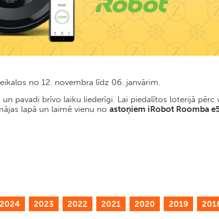
ikalos no 12. novembra līdz 06. janvārim.
pavadi brīvo laiku liederīgi. Lai piedalītos loterijā pēr
 mājas lapā un laimē vienu no
astoņiem iRobot Roomba e
2024
2023
2022
2021
2020
2019
201