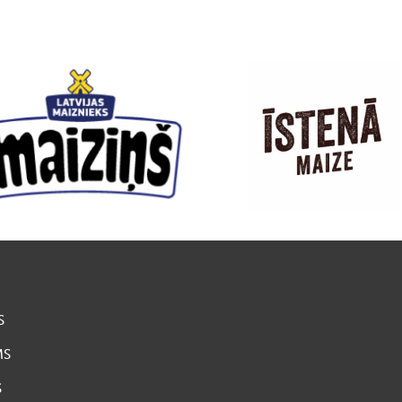
S
MS
S