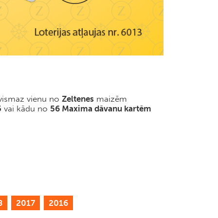
c vismaz vienu no
Zeltenes
maizēm
5
vai kādu no
56 Maxima dāvanu kartēm
8
2017
2016