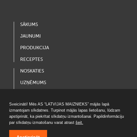
SĀKUMS
JAUNUMI
PRODUKCIJA
RECEPTES
NOSKATIES
UZŅĒMUMS
VAKANCES
Sveicināti! Mēs AS “LATVIJAS MAIZNIEKS” mājās lapā
LOTERIJAS
izmantojam sīkdatnes. Turpinot mājās lapas lietošanu, lūdzam
apstiprināt, ka piekrītat sīkdatņu izmantošanai. Papildinformāciju
par sīkdatņu izmatošanu varat atrast
šeit.