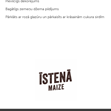
Pievilcīgs dekorējums
Bagātīgs zemeņu džema pildījums
Pārklāts ar rozā glazūru un pārkaisīts ar krāsainām cukura sirdīm