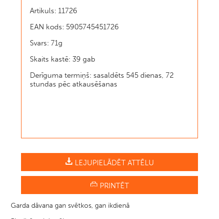
Artikuls: 11726
EAN kods: 5905745451726
Svars: 71g
Skaits kastē: 39 gab
Derīguma termiņš: sasaldēts 545 dienas, 72
stundas pēc atkausēšanas
LEJUPIELĀDĒT ATTĒLU
PRINTĒT
Garda dāvana gan svētkos, gan ikdienā