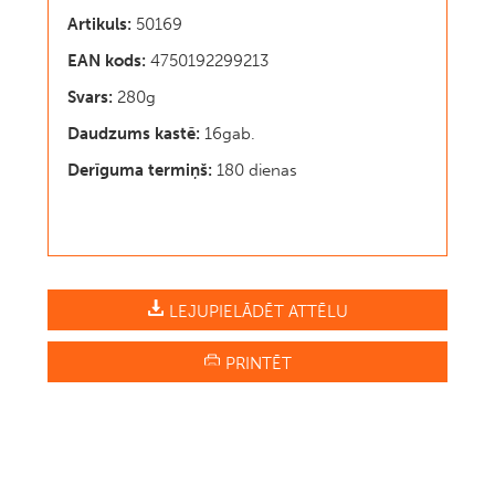
Artikuls:
50169
EAN kods:
4750192299213
Svars:
280g
Daudzums kastē:
16gab.
Derīguma termiņš:
180 dienas
LEJUPIELĀDĒT ATTĒLU
PRINTĒT