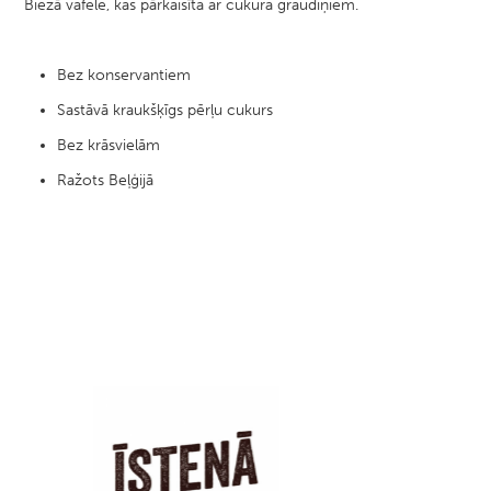
Biezā vafele, kas pārkaisīta ar cukura graudiņiem.​
Bez konservantiem​
Sastāvā kraukšķīgs pērļu cukurs​
Bez krāsvielām​
Ražots Beļģijā