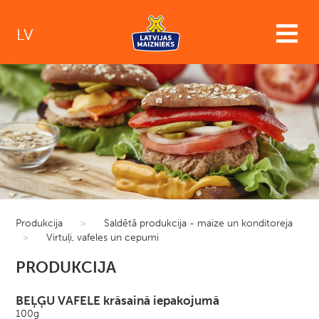
LV
Produkcija
>
Saldētā produkcija - maize un konditoreja
>
Virtuļi, vafeles un cepumi
PRODUKCIJA
BEĻĢU VAFELE krāsainā iepakojumā
100g