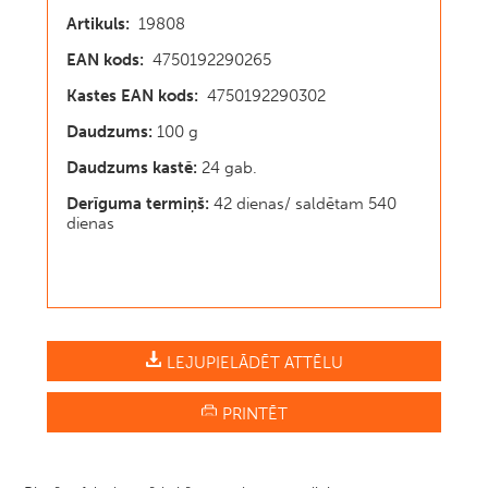
Artikuls:
19808
EAN kods:
4750192290265
Kastes EAN kods:
4750192290302
Daudzums:
100 g
Daudzums kastē:
24 gab.
Derīguma termiņš:
42 dienas/ saldētam 540
dienas
LEJUPIELĀDĒT ATTĒLU
PRINTĒT