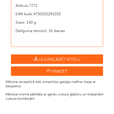
Artikuls:7772
EAN kods:4750192291033
Svars: 140 g
Derīguma termiņš: 16 dienas
LEJUPIELĀDĒT ATTĒLU
PRINTĒT
Kēksiņa receptūrā tiek izmantota gaisīga mafina masa ar
biezpienu
Kēksiņa virsma pārklāta ar gardu cukura glazūru un krāsainām
cukura bumbiņām