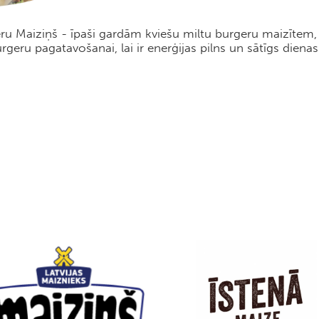
eru Maiziņš - īpaši gardām kviešu miltu burgeru maizītem,
rgeru pagatavošanai, lai ir enerģijas pilns un sātīgs diena