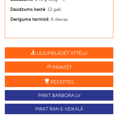
Daudzums kastē
: 12 gab.
Derīguma termiņš:
6 dienas
LEJUPIELĀDĒT ATTĒLU
PRINTĒT
RECEPTES
PIRKT BARBORA.LV
PIRKT RIMI E-VEIKALĀ