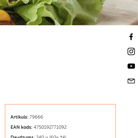
Artikuls:
79666
EAN kods:
4750192771092
Daudzums
: 240 g (60g *4)