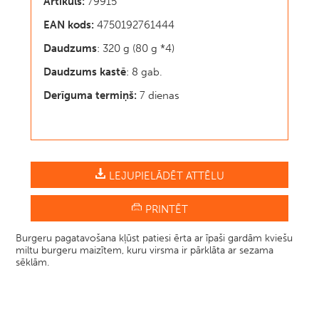
Artikuls:
79915
EAN kods:
4750192761444
Daudzums
: 320 g (80 g *4)
Daudzums kastē
: 8 gab.
Derīguma termiņš:
7 dienas
LEJUPIELĀDĒT ATTĒLU
PRINTĒT
Burgeru pagatavošana kļūst patiesi ērta ar īpaši gardām kviešu
miltu burgeru maizītem, kuru virsma ir pārklāta ar sezama
sēklām.