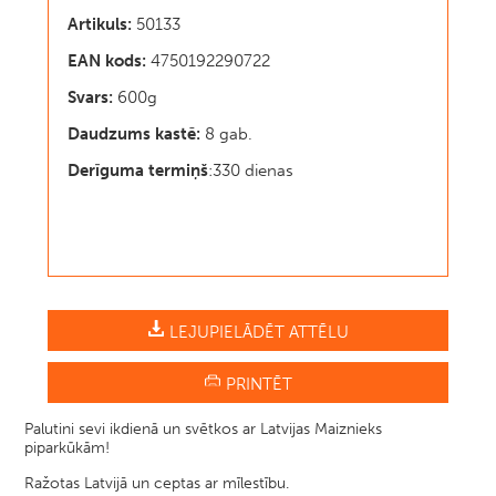
Artikuls:
50133
EAN kods:
4750192290722
Svars:
600g
Daudzums kastē:
8
gab.
Derīguma termiņš
:330 dienas
LEJUPIELĀDĒT ATTĒLU
PRINTĒT
Palutini sevi ikdienā un svētkos ar Latvijas Maiznieks
piparkūkām!
Ražotas Latvijā un ceptas ar mīlestību.