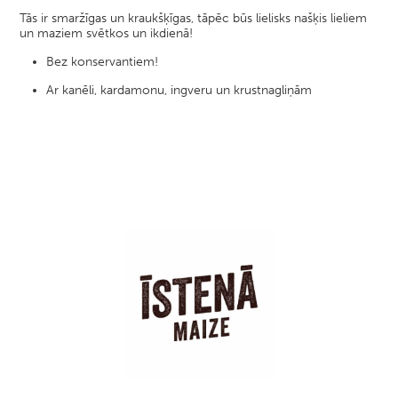
Tās ir smaržīgas un kraukšķīgas, tāpēc būs lielisks našķis lieliem
un maziem svētkos un ikdienā!
Bez konservantiem!
Ar kanēli, kardamonu, ingveru un krustnagliņām