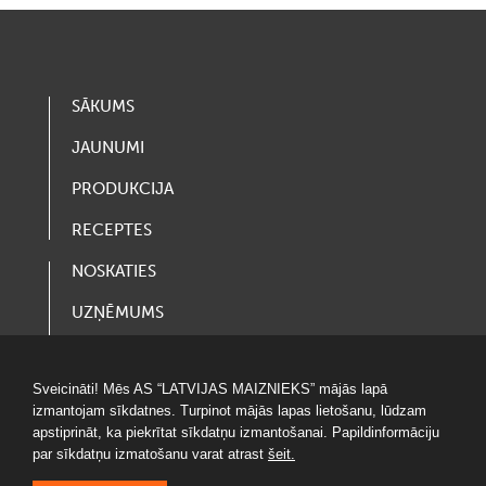
SĀKUMS
JAUNUMI
PRODUKCIJA
RECEPTES
NOSKATIES
UZŅĒMUMS
VAKANCES
Sveicināti! Mēs AS “LATVIJAS MAIZNIEKS” mājās lapā
LOTERIJAS
izmantojam sīkdatnes. Turpinot mājās lapas lietošanu, lūdzam
apstiprināt, ka piekrītat sīkdatņu izmantošanai. Papildinformāciju
par sīkdatņu izmatošanu varat atrast
šeit.