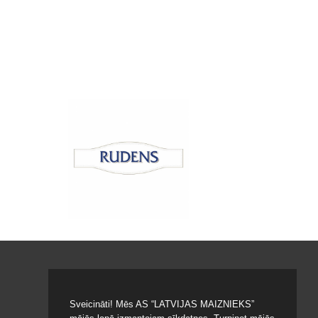
Sveicināti! Mēs AS “LATVIJAS MAIZNIEKS”