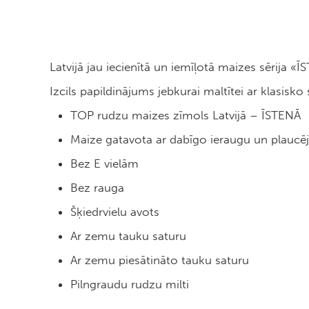
Latvijā jau iecienītā un iemīļotā maizes sērija
Izcils papildinājums jebkurai maltītei ar klasisko
TOP rudzu maizes zīmols Latvijā – ĪSTENĀ
Maize gatavota ar dabīgo ieraugu un plauc
Bez E vielām
Bez rauga
Šķiedrvielu avots
Ar zemu tauku saturu
Ar zemu piesātināto tauku saturu
Pilngraudu rudzu milti