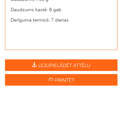
Daudzums kastē: 8 gab.
Derīguma termiņš: 7 dienas
LEJUPIELĀDĒT ATTĒLU
PRINTĒT