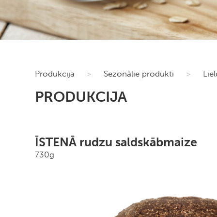
Produkcija
>
Sezonālie produkti
>
Lie
PRODUKCIJA
ĪSTENĀ rudzu saldskābmaize
730g