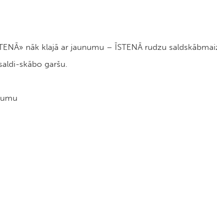
 «ĪSTENĀ» nāk klajā ar jaunumu – ĪSTENĀ rudzu saldskābmai
 saldi-skābo garšu.
ējumu