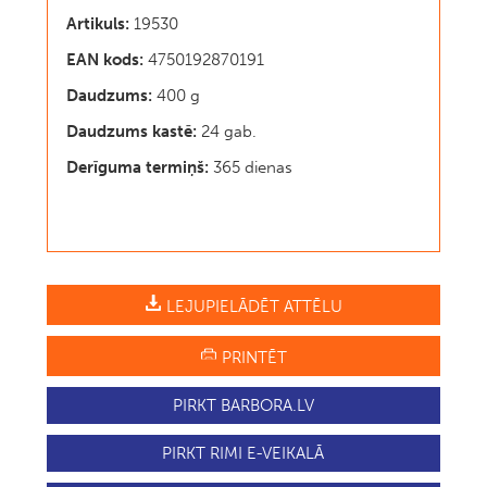
Artikuls:
19530
EAN kods:
4750192870191
Daudzums:
400 g
Daudzums kastē:
24 gab.
Derīguma termiņš:
365 dienas
LEJUPIELĀDĒT ATTĒLU
PRINTĒT
PIRKT BARBORA.LV
PIRKT RIMI E-VEIKALĀ