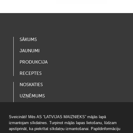
SĀKUMS
JAUNUMI
PRODUKCIJA
RECEPTES
NOSKATIES
UZŅĒMUMS
VAKANCES
Sveicināti! Mēs AS “LATVIJAS MAIZNIEKS” mājās lapā
LOTERIJAS
izmantojam sīkdatnes. Turpinot mājās lapas lietošanu, lūdzam
apstiprināt, ka piekrītat sīkdatņu izmantošanai. Papildinformāciju