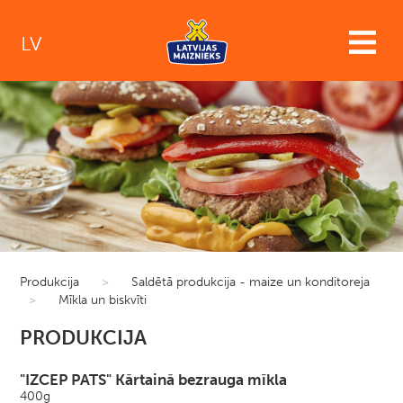
LV
Produkcija
>
Saldētā produkcija - maize un konditoreja
>
Mīkla un biskvīti
PRODUKCIJA
"IZCEP PATS" Kārtainā bezrauga mīkla
400g