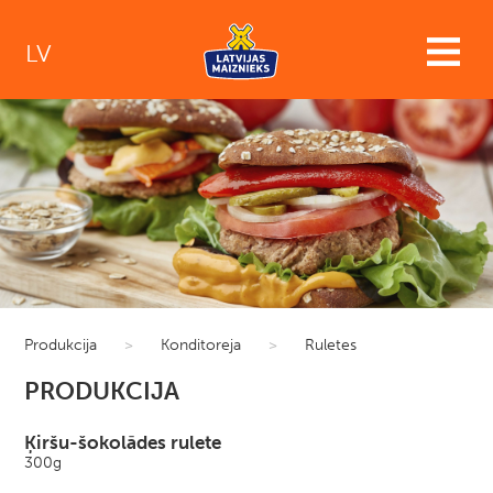
LV
Produkcija
>
Konditoreja
>
Ruletes
PRODUKCIJA
Ķiršu-šokolādes rulete
300g