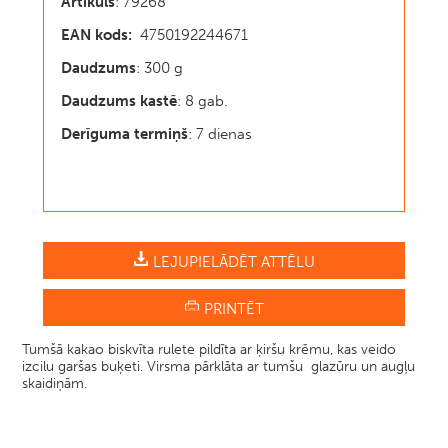
Artikuls
: 79268
EAN kods:
4750192244671
Daudzums
: 300 g
Daudzums kastē
: 8 gab.
Derīguma termiņš
: 7 dienas
LEJUPIELĀDĒT ATTĒLU
PRINTĒT
Tumšā kakao biskvīta rulete pildīta ar ķiršu krēmu, kas veido
izcilu garšas buķeti. Virsma pārklāta ar tumšu glazūru un augļu
skaidiņām.