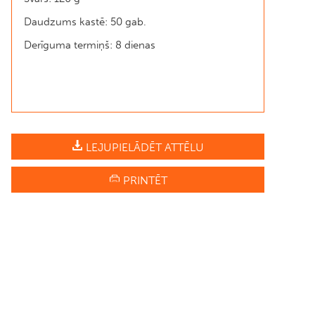
Daudzums kastē: 50 gab.
Derīguma termiņš: 8 dienas
LEJUPIELĀDĒT ATTĒLU
PRINTĒT