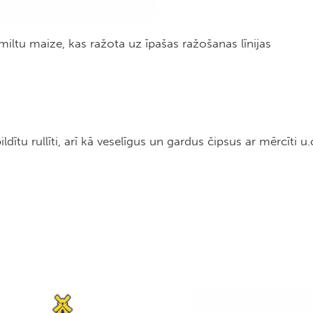
 miltu maize, kas ražota uz īpašas ražošanas līnijas
ītu rullīti, arī kā veselīgus un gardus čipsus ar mērcīti u.c