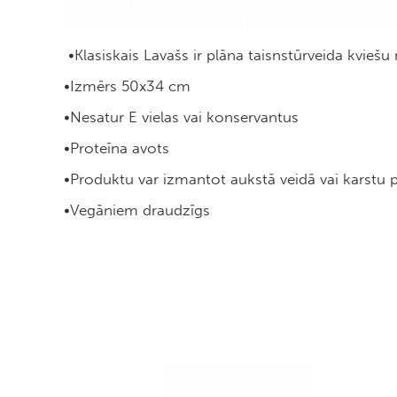
•Klasiskais Lavašs ir plāna taisnstūrveida kviešu
•Izmērs 50x34 cm
•Nesatur E vielas vai konservantus
•Proteīna avots
•Produktu var izmantot aukstā veidā vai karstu pild
•Vegāniem draudzīgs