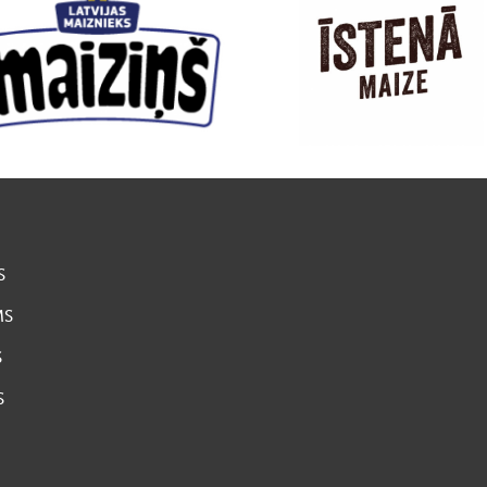
S
MS
S
S