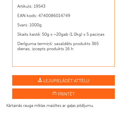
Artikuls: 19543
EAN kods: 4740086014749
Svars: 1000g
Skaits kastē: 50g x ~20gab (1,0kg) x 5 paciņas
Derīguma termiņš: sasaldēts produkts 365
dienas, izcepts produkts 16 h
LEJUPIELĀDĒT ATTĒLU
PRINTĒT
Kārtainās rauga mīklas maizītes ar gaļas pildījumu.