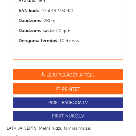
Artikuls:
585
EAN kods
: 4750192730921
Daudzums
: 280 g
Daudzums kastē
: 20 gab.
Derīguma termiņš:
10 dienas
LEJUPIELĀDĒT ATTĒLU
PRINTĒT
PIRKT BARBORA.LV
PIRKT NUKO.LV
LATVIJĀ CEPTS! Melnā rudzu formas maize: