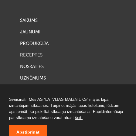
SĀKUMS
JAUNUMI
PRODUKCIJA
RECEPTES
NOSKATIES
UZŅĒMUMS
VAKANCES
Sveicināti! Mēs AS “LATVIJAS MAIZNIEKS” mājās lapā
LOTERIJAS
izmantojam sīkdatnes. Turpinot mājās lapas lietošanu, lūdzam
apstiprināt, ka piekrītat sīkdatņu izmantošanai. Papildinformāciju
par sīkdatņu izmatošanu varat atrast
šeit.
Apstiprināt