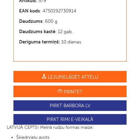
Artikuls:
579
EAN kods
: 4750192730914
Daudzums
: 600 g
Daudzums kastē
: 12 gab.
Derīguma termiņš:
10 dienas
LEJUPIELĀDĒT ATTĒLU
PRINTĒT
PIRKT BARBORA.LV
PIRKT RIMI E-VEIKALĀ
LATVIJĀ CEPTS! Melnā rudzu formas maize:
Škiedrvielu avots