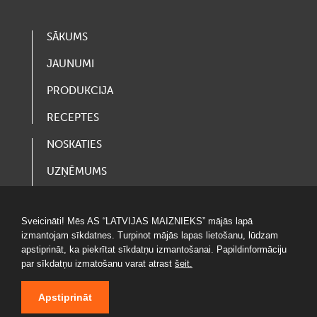
SĀKUMS
JAUNUMI
PRODUKCIJA
RECEPTES
NOSKATIES
UZŅĒMUMS
VAKANCES
Sveicināti! Mēs AS “LATVIJAS MAIZNIEKS” mājās lapā
LOTERIJAS
izmantojam sīkdatnes. Turpinot mājās lapas lietošanu, lūdzam
apstiprināt, ka piekrītat sīkdatņu izmantošanai. Papildinformāciju
par sīkdatņu izmatošanu varat atrast
šeit.
Apstiprināt
© 2020 LATVIJAS MAIZNIEKS