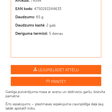
Artikuls:
79554
EAN kods:
4750192244633
Daudzums:
65 g
Daudzums kastē:
2 gab.
Derīguma termiņš:
5 dienas
LEJUPIELĀDĒT ATTĒLU
PRINTĒT
Gaisīga putukrējuma masa ar aveņu un dzērveņu garšu, biskvīta
pamatne.
Ērts iepakojums – plastmasas iepakojuma caurspīdīga daļa ļauj
labāk apskatīt kūku.