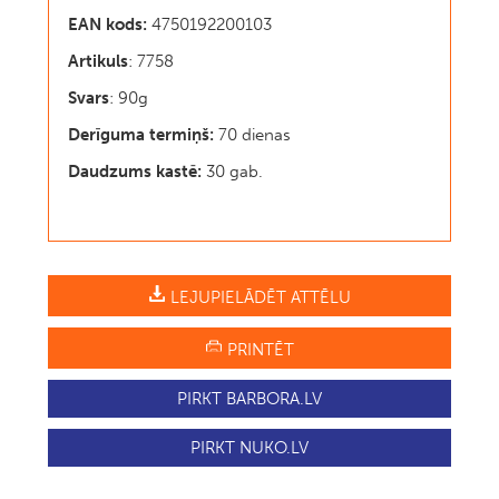
EAN kods:
4750192200103
Artikuls
: 7758
Svars
: 90g
Derīguma termiņš:
70 dienas
Daudzums kastē:
30 gab.
LEJUPIELĀDĒT ATTĒLU
PRINTĒT
PIRKT BARBORA.LV
PIRKT NUKO.LV