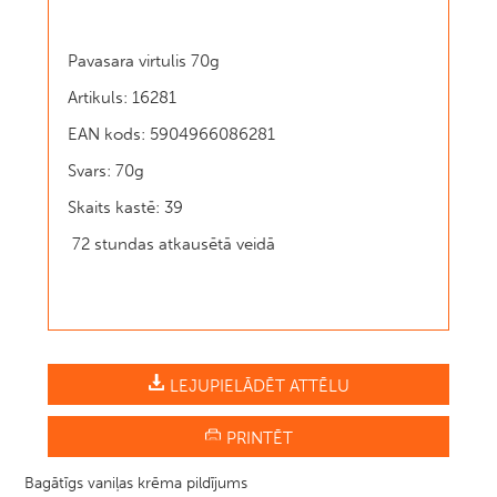
Pavasara virtulis 70g
Artikuls: 16281
EAN kods: 5904966086281
Svars: 70g
Skaits kastē: 39
72 stundas atkausētā veidā
LEJUPIELĀDĒT ATTĒLU
PRINTĒT
Bagātīgs vaniļas krēma pildījums