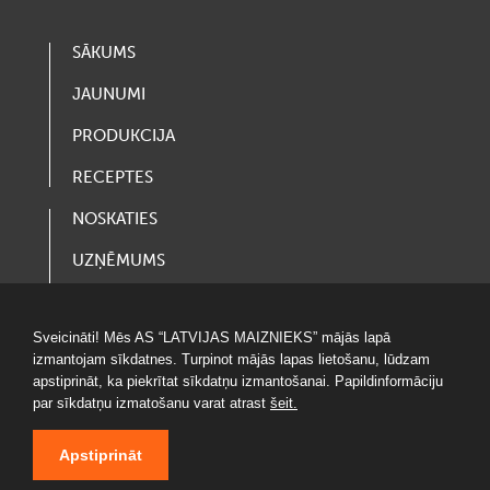
SĀKUMS
JAUNUMI
PRODUKCIJA
RECEPTES
NOSKATIES
UZŅĒMUMS
VAKANCES
Sveicināti! Mēs AS “LATVIJAS MAIZNIEKS” mājās lapā
LOTERIJAS
izmantojam sīkdatnes. Turpinot mājās lapas lietošanu, lūdzam
apstiprināt, ka piekrītat sīkdatņu izmantošanai. Papildinformāciju
par sīkdatņu izmatošanu varat atrast
šeit.
Apstiprināt
© 2020 LATVIJAS MAIZNIEKS