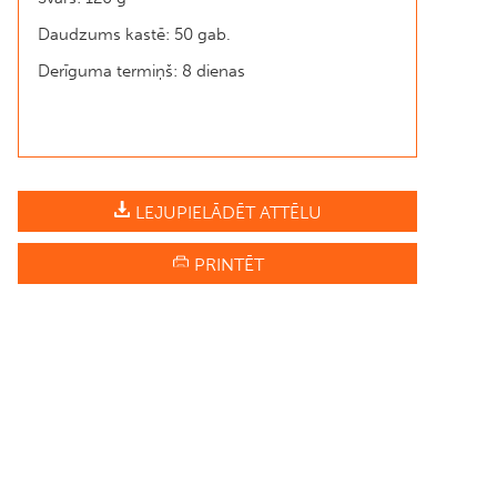
Daudzums kastē: 50 gab.
Derīguma termiņš: 8 dienas
LEJUPIELĀDĒT ATTĒLU
PRINTĒT