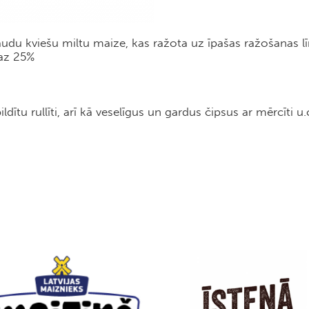
audu kviešu miltu maize, kas ražota uz īpašas ražošanas lī
maz 25%
ītu rullīti, arī kā veselīgus un gardus čipsus ar mērcīti u.c