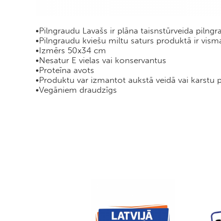
•Pilngraudu Lavašs ir plāna taisnstūrveida pilngr
•Pilngraudu kviešu miltu saturs produktā ir vis
•Izmērs 50x34 cm
•Nesatur E vielas vai konservantus
•Proteīna avots
•Produktu var izmantot aukstā veidā vai karstu pild
•Vegāniem draudzīgs