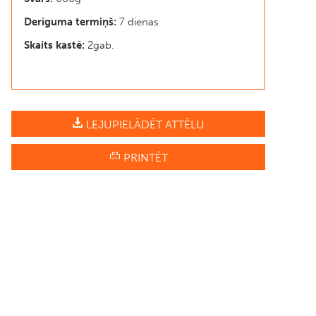
Derīguma termiņš:
7 dienas
Skaits kastē:
2gab.
LEJUPIELĀDĒT ATTĒLU
PRINTĒT