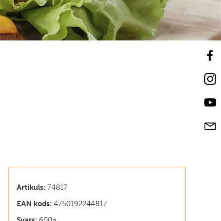
Artikuls:
74817
EAN kods:
4750192244817
Svars:
600g