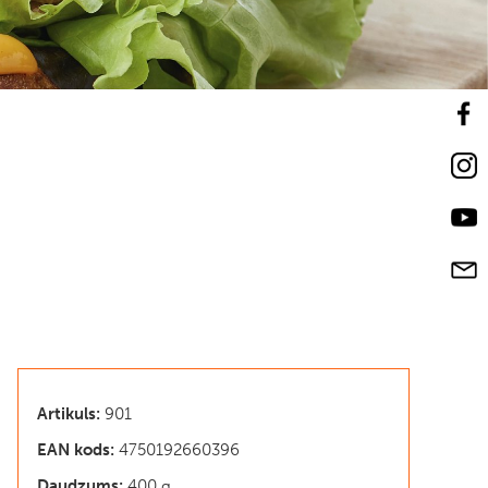
Artikuls:
901
EAN kods:
4750192660396
Daudzums:
400 g