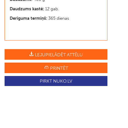
Daudzums kastē:
12 gab.
Derīguma termiņš:
365 dienas
LEJUPIELĀDĒT ATTĒLU
PRINTĒT
PIRKT NUKO.LV