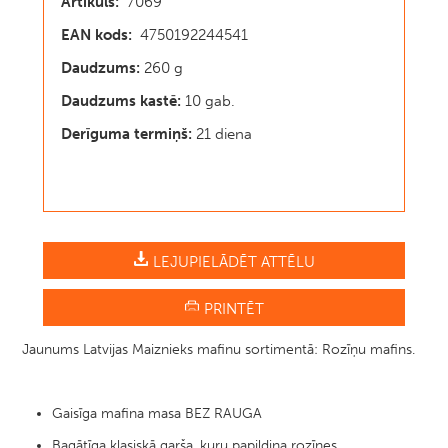
Artikuls:
7069
EAN kods:
4750192244541
Daudzums:
260 g
Daudzums kastē:
10 gab.
Derīguma termiņš:
21 diena
LEJUPIELĀDĒT ATTĒLU
PRINTĒT
Jaunums Latvijas Maiznieks mafinu sortimentā: Rozīņu mafins.
Gaisīga mafina masa BEZ RAUGA
Bagātīga klasiskā garša, kuru papildina rozīnes