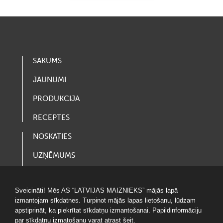
SĀKUMS
JAUNUMI
PRODUKCIJA
RECEPTES
NOSKATIES
UZŅĒMUMS
VAKANCES
Sveicināti! Mēs AS “LATVIJAS MAIZNIEKS” mājās lapā
LOTERIJAS
izmantojam sīkdatnes. Turpinot mājās lapas lietošanu, lūdzam
apstiprināt, ka piekrītat sīkdatņu izmantošanai. Papildinformāciju
par sīkdatņu izmatošanu varat atrast
šeit.