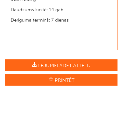
Daudzums kastē: 14 gab.
Derīguma termiņš: 7 dienas
LEJUPIELĀDĒT ATTĒLU
PRINTĒT