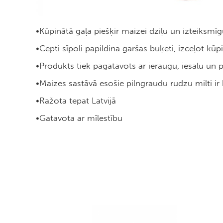
•Kūpinātā gaļa piešķir maizei dziļu un izteiksmīg
•Cepti sīpoli papildina garšas buķeti, izceļot kū
•Produkts tiek pagatavots ar ieraugu, iesalu un
•Maizes sastāvā esošie pilngraudu rudzu milti ir
•Ražota tepat Latvijā
•Gatavota ar mīlestību