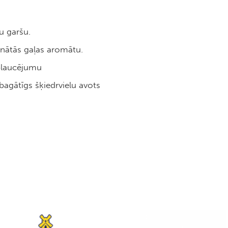
u garšu.
pinātās gaļas aromātu.
 plaucējumu
 bagātīgs šķiedrvielu avots