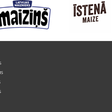
S
MS
S
S