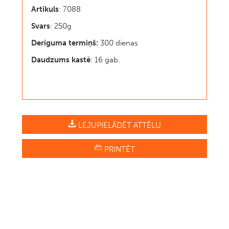
Artikuls
: 7088
Svars
: 250g
Derīguma termiņš:
300 dienas
Daudzums kastē
: 16 gab.
LEJUPIELĀDĒT ATTĒLU
PRINTĒT