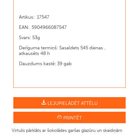
Artikus: 17547
EAN: 5904966087547
Svars: 53g
Derīguma termiņš: Sasaldets 545 dienas ,
atkausēts 48 h
Dauzdums kastē: 39 gab
LEJUPIELĀDĒT ATTĒLU
PRINTĒT
Virtulis pārklāts ar šokolādes garšas glazūru un skaidiņām