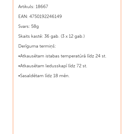
Artikuls: 18667
EAN: 4750192246149
Svars: 58g
Skaits kastē: 36 gab. (3 x 12 gab.)
Derīguma termiņš:
•Atkausētam istabas temperatūrā līdz 24 st.
•Atkausētam ledusskapī līdz 72 st.
•Sasaldētam līdz 18 mēn.