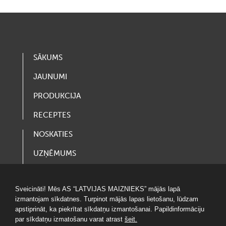
SĀKUMS
JAUNUMI
PRODUKCIJA
RECEPTES
NOSKATIES
UZŅĒMUMS
VAKANCES
Sveicināti! Mēs AS “LATVIJAS MAIZNIEKS” mājās lapā
LOTERIJAS
izmantojam sīkdatnes. Turpinot mājās lapas lietošanu, lūdzam
apstiprināt, ka piekrītat sīkdatņu izmantošanai. Papildinformāciju
par sīkdatņu izmatošanu varat atrast
šeit.