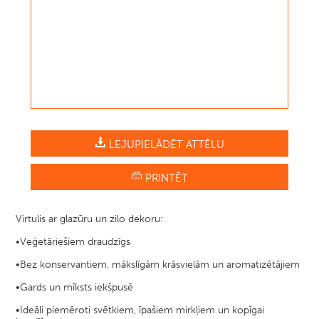
LEJUPIELĀDĒT ATTĒLU
PRINTĒT
Virtulis ar glazūru un zilo dekoru:
•Veģetāriešiem draudzīgs
•Bez konservantiem, mākslīgām krāsvielām un aromatizētājiem
•Gards un mīksts iekšpusē
•Ideāli piemēroti svētkiem, īpašiem mirkļiem un kopīgai