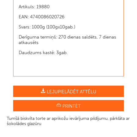
Artikuls: 19880
EAN: 4740086020726
Svars: 1000g (100gx10gab.)
Derīguma termiņš: 270 dienas saldēts, 7 dienas
atkausēts
Daudzums kastē: 3gab.
LEJUPIELĀDĒT ATTĒLU
PRINTĒT
Tumšā biskvīta torte ar aprikožu ievārījuma pildījumu, pārklāta ar
šokolādes glazūru