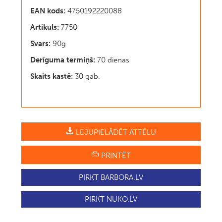
EAN kods:
4750192220088
Artikuls:
7750
Svars:
90g
Derīguma termiņš:
70 dienas
Skaits kastē:
30 gab.
LEJUPIELĀDĒT ATTĒLU
PRINTĒT
PIRKT BARBORA.LV
PIRKT NUKO.LV