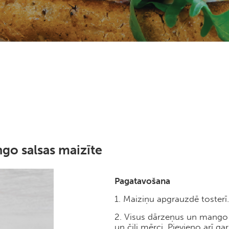
go salsas maizīte
Pagatavošana
1. Maiziņu apgrauzdē tosterī.
2. Visus dārzeņus un mango 
un čili mērci. Pievieno arī gar