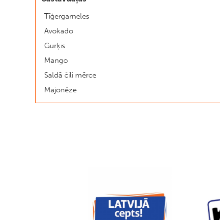
Tīģergarneles
Avokado
Gurķis
Mango
Saldā čili mērce
Majonēze