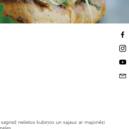
sagriež nelielos kubiņos un sajauc ar majonēzi
neles.