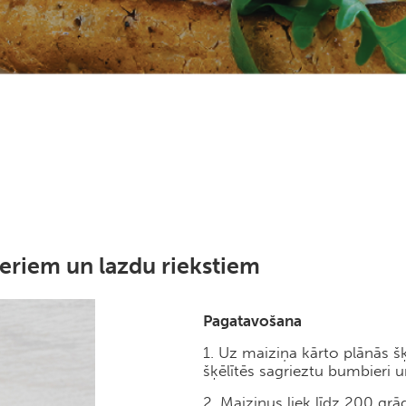
ieriem un lazdu riekstiem
Pagatavošana
1. Uz maiziņa kārto plānās šķ
šķēlītēs sagrieztu bumbieri 
2. Maiziņus liek līdz 200 gr