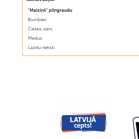
"Maiziņš" pilngraudu
Bumbieri
Cietais siers
Medus
Lazdu rieksti