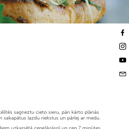
ēlītēs sagrieztu cieto sieru, pāri kārto plānās
un sakapātus lazdu riekstus un pārlej ar medu.
ādiem uzkarsētā cepeškrāsnī un cep 7 minūtes,