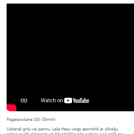
Pagatavošana (20-30min):
Uzkarsē grilu vai pannu. Laša fileju viegli apsmērē ar olīveļļu,