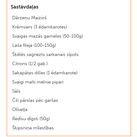
Sastāvdaļas
Dārzeņu Maiziņš
Krēmsiers (3 ēdamkarotes)
Svaigas mazās garneles (50-100g)
Laša fileja (100-150g)
Šķēlēs sagriezts sarkanais sīpols
Citrons (1/2 gab.)
Sakapātas dilles (1 ēdamkarote)
Svaigi malti melnie pipari
Sāls
Čili pārslas pēc garšas
Olīveļļa
Redīsu dīgsti (50g)
Šķipsniņa mīlestības