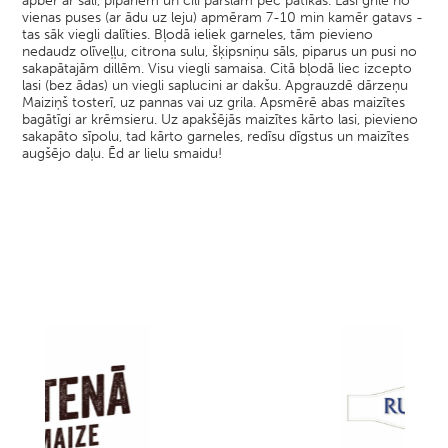
apber ar sāli, pipariem un čili pārslām pēc patikas. Lasi grilē no
vienas puses (ar ādu uz leju) apmēram 7-10 min kamēr gatavs -
tas sāk viegli dalīties. Bļodā ieliek garneles, tām pievieno
nedaudz olīveļļu, citrona sulu, šķipsniņu sāls, piparus un pusi no
sakapātajām dillēm. Visu viegli samaisa. Citā bļodā liec izcepto
lasi (bez ādas) un viegli saplucini ar dakšu. Apgrauzdē dārzeņu
Maiziņš tosterī, uz pannas vai uz grila. Apsmērē abas maizītes
bagātīgi ar krēmsieru. Uz apakšējās maizītes kārto lasi, pievieno
sakapāto sīpolu, tad kārto garneles, redīsu dīgstus un maizītes
augšējo daļu. Ēd ar lielu smaidu!