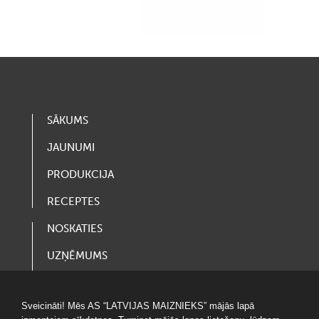
SĀKUMS
JAUNUMI
PRODUKCIJA
RECEPTES
NOSKATIES
UZŅĒMUMS
VAKANCES
Sveicināti! Mēs AS “LATVIJAS MAIZNIEKS” mājās lapā
LOTERIJAS